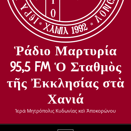
Ῥάδιο Μαρτυρία
95,5 FM Ὁ Σταθμὸς
τῆς Ἐκκλησίας στὰ
Χανιά
Ἱερὰ Μητρόπολις Κυδωνίας καὶ Ἀποκορώνου