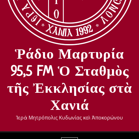
Ῥάδιο Μαρτυρία
95,5 FM Ὁ Σταθμὸς
τῆς Ἐκκλησίας στὰ
Χανιά
Ἱερὰ Μητρόπολις Κυδωνίας καὶ Ἀποκορώνου