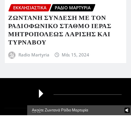
ΕΚΚΛΗΣΙΑΣΤΙΚΆ
ΡΆΔΙΟ ΜΑΡΤΥΡΊΑ
ΖΩΝΤΑΝΗ ΣΥΝΔΕΣΗ ΜΕ ΤΟΝ
ΡΑΔΙΟΦΩΝΙΚΟ ΣΤΑΘΜΟ ΙΕΡΑΣ
ΜΗΤΡΟΠΟΛΕΩΣ ΛΑΡΙΣΗΣ ΚΑΙ
ΤΥΡΝΑΒΟΥ
Radio Martyria
Μάι 15, 2024
Ακούτε Ζωντανά Ράδιο Μαρτυρία
95,5Fm
Πνευματικά Δικαιώματα © 2026 | Με την δύναμη του
WordPress
|
Newsio
από
ThemeArile