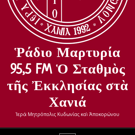
Ῥάδιο Μαρτυρία
95,5 FM Ὁ Σταθμὸς
τῆς Ἐκκλησίας στὰ
Χανιά
Ἱερὰ Μητρόπολις Κυδωνίας καὶ Ἀποκορώνου