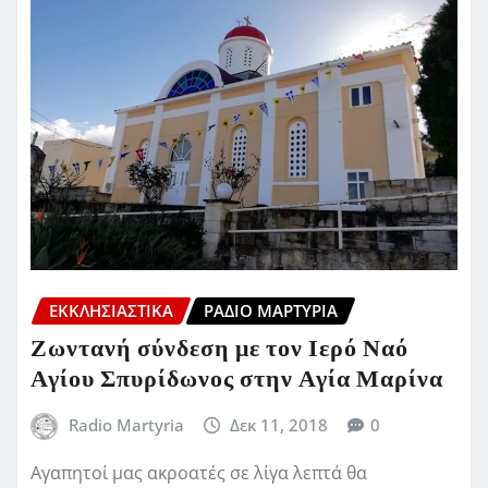
ΕΚΚΛΗΣΙΑΣΤΙΚΆ
ΡΆΔΙΟ ΜΑΡΤΥΡΊΑ
Ζωντανή σύνδεση με τον Ιερό Ναό
Αγίου Σπυρίδωνος στην Αγία Μαρίνα
Radio Martyria
Δεκ 11, 2018
0
Αγαπητοί μας ακροατές σε λίγα λεπτά θα