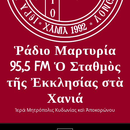
Ῥάδιο Μαρτυρία
95,5 FM Ὁ Σταθμὸς
τῆς Ἐκκλησίας στὰ
Χανιά
Ἱερὰ Μητρόπολις Κυδωνίας καὶ Ἀποκορώνου