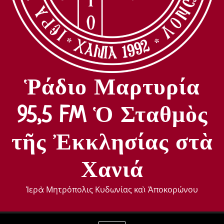
Ῥάδιο Μαρτυρία
95,5 FM Ὁ Σταθμὸς
τῆς Ἐκκλησίας στὰ
Χανιά
Ἱερὰ Μητρόπολις Κυδωνίας καὶ Ἀποκορώνου