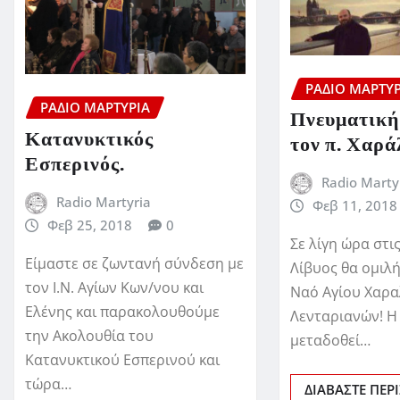
ΡΆΔΙΟ ΜΑΡΤΥΡ
ΡΆΔΙΟ ΜΑΡΤΥΡΊΑ
Πνευματική
Κατανυκτικός
τον π. Χαρ
Εσπερινός.
Radio Marty
Radio Martyria
Φεβ 11, 2018
Φεβ 25, 2018
0
Σε λίγη ώρα στις
Είμαστε σε ζωντανή σύνδεση με
Λίβυος θα ομιλή
τον Ι.Ν. Αγίων Κων/νου και
Ναό Αγίου Χαρ
Ελένης και παρακολουθούμε
Λενταριανών! Η 
την Ακολουθία του
μεταδοθεί…
Κατανυκτικού Εσπερινού και
τώρα…
ΔΙΑΒΆΣΤΕ ΠΕΡ