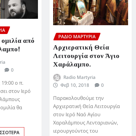
ΊΑ
ΡΆΔΙΟ ΜΑΡΤΥΡΊΑ
 ομιλία από
Αρχιερατική Θεία
άλαμπο!
Λειτουργία στον Άγιο
ria
Χαράλαμπο.
0
Radio Martyria
 19:00 ο π.
Φεβ 10, 2018
0
σει στον Ιερό
Παρακολουθούμε την
αλάμπους
Αρχιερατική Θεία Λειτουργία
ομιλία θα
στον Ιερό Ναό Αγίου
Χαραλάμπους Λενταριανών,
ιερουργούντος του
ΙΣΣΌΤΕΡΑ