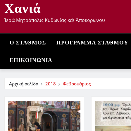
Χανιά
Ἱερὰ Μητρόπολις Κυδωνίας καὶ Ἀποκορώνου
Ο ΣΤΑΘΜΌΣ
ΠΡΌΓΡΑΜΜΑ ΣΤΑΘΜΟΎ
ΕΠΙΚΟΙΝΩΝΊΑ
Αρχική σελίδα
2018
Φεβρουάριος