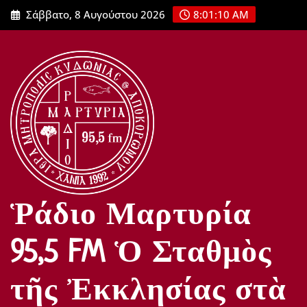
Μετάβαση
Σάββατο, 8 Αυγούστου 2026
8:01:11 AM
στο
περιεχόμενο
Ῥάδιο Μαρτυρία
95,5 FM Ὁ Σταθμὸς
τῆς Ἐκκλησίας στὰ