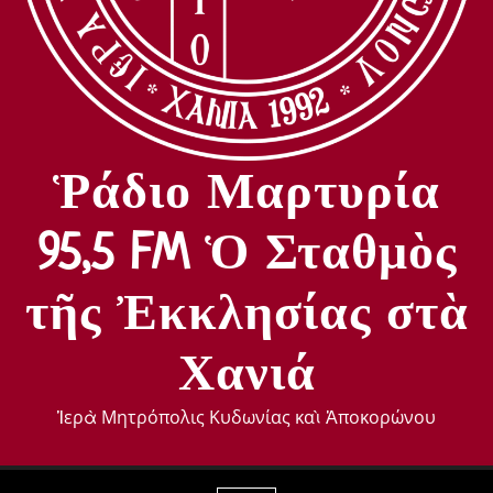
Ῥάδιο Μαρτυρία
95,5 FM Ὁ Σταθμὸς
τῆς Ἐκκλησίας στὰ
Χανιά
Ἱερὰ Μητρόπολις Κυδωνίας καὶ Ἀποκορώνου