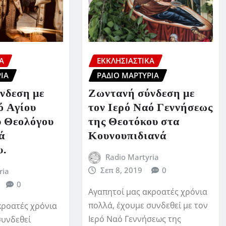
Ά
ΕΚΚΛΗΣΙΑΣΤΙΚΆ
ΊΑ
ΡΆΔΙΟ ΜΑΡΤΥΡΊΑ
νδεση με
Ζωντανή σύνδεση με
ό Αγίου
τον Ιερό Ναό Γεννήσεως
υ Θεολόγου
της Θεοτόκου στα
ά
Κουνουπιδιανά
υ.
Radio Martyria
Σεπ 8, 2019
0
ria
0
Αγαπητοί μας ακροατές χρόνια
πολλά, έχουμε συνδεθεί με τον
κροατές χρόνια
Ιερό Ναό Γεννήσεως της
συνδεθεί