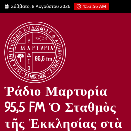
Μετάβαση
Σάββατο, 8 Αυγούστου 2026
4:53:57 AM
στο
περιεχόμενο
Ῥάδιο Μαρτυρία
95,5 FM Ὁ Σταθμὸς
τῆς Ἐκκλησίας στὰ