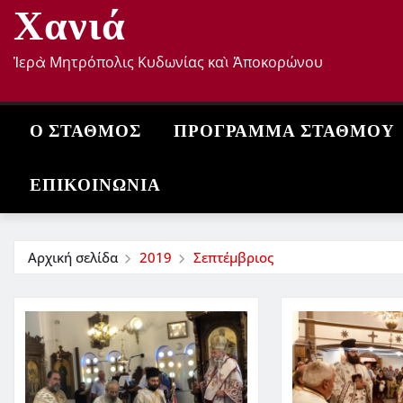
Χανιά
Ἱερὰ Μητρόπολις Κυδωνίας καὶ Ἀποκορώνου
Ο ΣΤΑΘΜΌΣ
ΠΡΌΓΡΑΜΜΑ ΣΤΑΘΜΟΎ
ΕΠΙΚΟΙΝΩΝΊΑ
Αρχική σελίδα
2019
Σεπτέμβριος