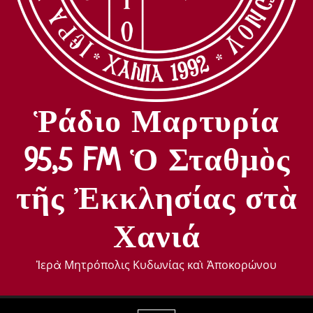
Ῥάδιο Μαρτυρία
95,5 FM Ὁ Σταθμὸς
τῆς Ἐκκλησίας στὰ
Χανιά
Ἱερὰ Μητρόπολις Κυδωνίας καὶ Ἀποκορώνου