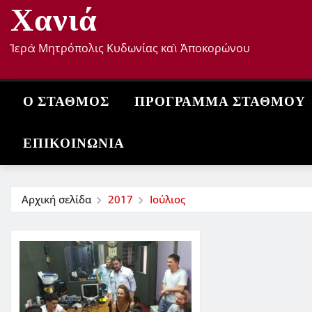
Χανιά
Ἱερὰ Μητρόπολις Κυδωνίας καὶ Ἀποκορώνου
Ο ΣΤΑΘΜΌΣ
ΠΡΌΓΡΑΜΜΑ ΣΤΑΘΜΟΎ
ΕΠΙΚΟΙΝΩΝΊΑ
Αρχική σελίδα
2017
Ιούλιος