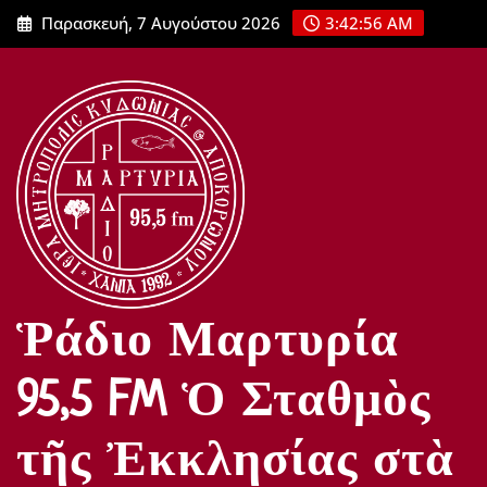
Μετάβαση
Παρασκευή, 7 Αυγούστου 2026
3:42:57 AM
στο
περιεχόμενο
Ῥάδιο Μαρτυρία
95,5 FM Ὁ Σταθμὸς
τῆς Ἐκκλησίας στὰ