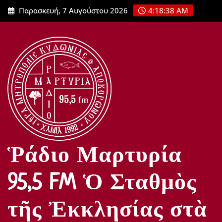
Μετάβαση
Παρασκευή, 7 Αυγούστου 2026
4:18:39 AM
στο
περιεχόμενο
Ῥάδιο Μαρτυρία
95,5 FM Ὁ Σταθμὸς
τῆς Ἐκκλησίας στὰ