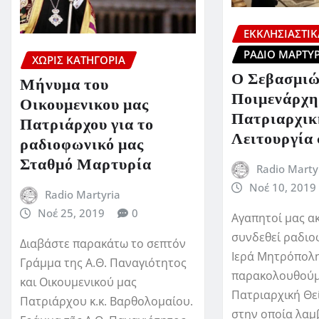
ΕΚΚΛΗΣΙΑΣΤΙΚ
ΡΆΔΙΟ ΜΑΡΤΥΡ
ΧΩΡΊΣ ΚΑΤΗΓΟΡΊΑ
Ο Σεβασμιώ
Μήνυμα του
Ποιμενάρχη
Οικουμενικου μας
Πατριαρχικ
Πατριάρχου για το
Λειτουργία 
ραδιοφωνικό μας
Σταθμό Μαρτυρία
Radio Marty
Νοέ 10, 2019
Radio Martyria
Νοέ 25, 2019
0
Αγαπητοί μας α
συνδεθεί ραδιο
Διαβάστε παρακάτω το σεπτόν
Ιερά Μητρόπολη
Γράμμα της Α.Θ. Παναγιότητος
παρακολουθούμ
και Οικουμενικού μας
Πατριαρχική Θε
Πατριάρχου κ.κ. Βαρθολομαίου.
στην οποία λαμ