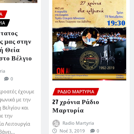
Ά
ΊΑ
τατος
ς μας στην
ή Θεία
στο Βέλγιο
ria
0
κροατές έχουμε
ΡΆΔΙΟ ΜΑΡΤΥΡΊΑ
φωνικά με την
27 χρόνια Ράδιο
 Βελγίου και
Μαρτυρία
ε την
Radio Martyria
ία Λειτουργία
Νοέ 3, 2019
0
βάνει…