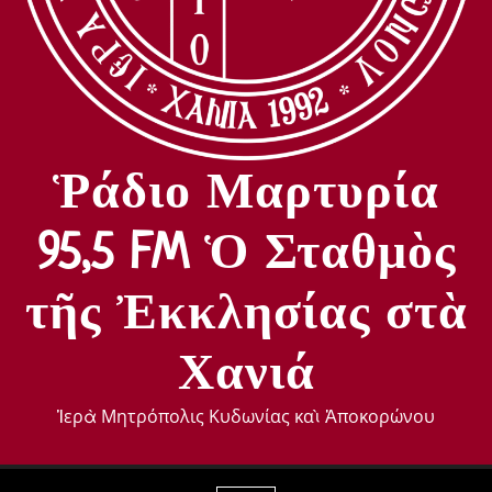
Ῥάδιο Μαρτυρία
95,5 FM Ὁ Σταθμὸς
τῆς Ἐκκλησίας στὰ
Χανιά
Ἱερὰ Μητρόπολις Κυδωνίας καὶ Ἀποκορώνου