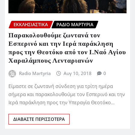
ΕΚΚΛΗΣΙΑΣΤΙΚΆ
ΡΆΔΙΟ ΜΑΡΤΥΡΊΑ
Παρακολουθούμε ζωντανά τον
Εσπερινό και την Ιερά παράκληση
προς την Θεοτόκο από τον Ι.Ναό Αγίου
Χαραλάμπους Λενταριανών
Radio Martyria
Αυγ 10, 2018
0
Είμαστε σε ζωντανή σύνδεση για τρίτη ημέρα
σήμερα και παρακολουθούμε τον Εσπερινό και την
Ιερά παράκληση προς την Υπεραγία Θεοτόκο…
ΔΙΑΒΆΣΤΕ ΠΕΡΙΣΣΌΤΕΡΑ