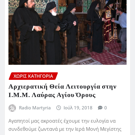
ΧΩΡΊΣ ΚΑΤΗΓΟΡΊΑ
Αρχιερατική Θεία Λειτουργία στην
Ι.Μ.Μ. Λαύρας Αγίου Όρους
Radio Martyria
Ιούλ 19, 2018
0
Αγαπητοί μας ακροατές έχουμε την ευλογία να
συνδεθούμε ζωντανά με την Ιερά Μονή Μεγίστης