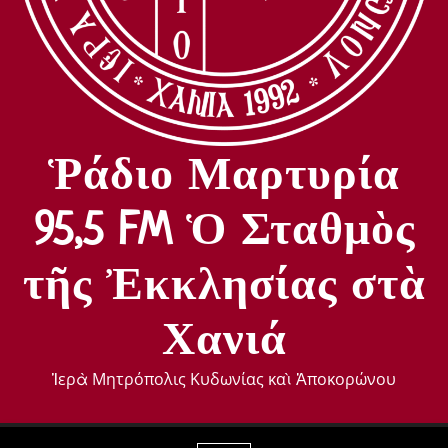
Ῥάδιο Μαρτυρία
95,5 FM Ὁ Σταθμὸς
τῆς Ἐκκλησίας στὰ
Χανιά
Ἱερὰ Μητρόπολις Κυδωνίας καὶ Ἀποκορώνου