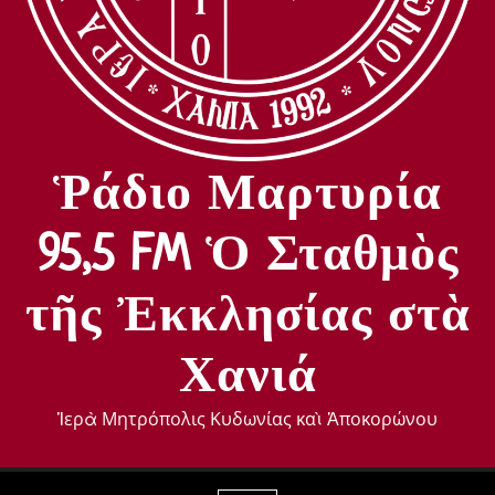
Ῥάδιο Μαρτυρία
95,5 FM Ὁ Σταθμὸς
τῆς Ἐκκλησίας στὰ
Χανιά
Ἱερὰ Μητρόπολις Κυδωνίας καὶ Ἀποκορώνου