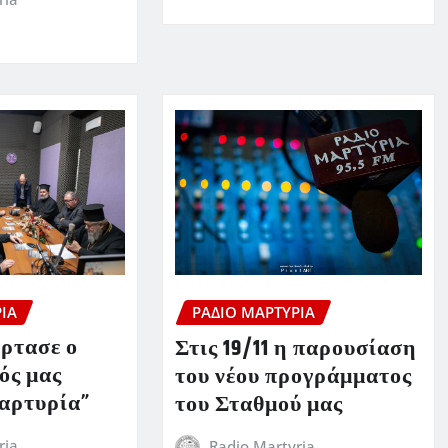
ΊΑ
ΡΆΔΙΟ ΜΑΡΤΥΡΊΑ
όρτασε ο
Στις 19/11 η παρουσίαση
ός μας
του νέου προγράμματος
αρτυρία”
του Σταθμού μας
ria
Radio Martyria