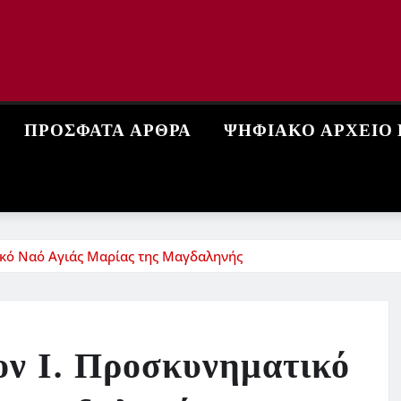
ΠΡΌΣΦΑΤΑ ΆΡΘΡΑ
ΨΗΦΙΑΚΌ ΑΡΧΕΊΟ
ικό Ναό Αγιάς Μαρίας της Μαγδαληνής
ον Ι. Προσκυνηματικό