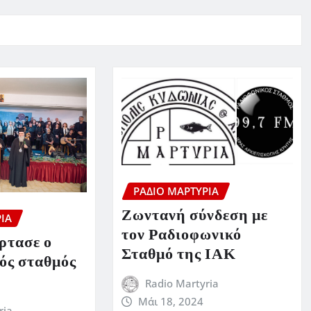
ΡΆΔΙΟ ΜΑΡΤΥΡΊΑ
Ζωντανή σύνδεση με
ΊΑ
τον Ραδιοφωνικό
όρτασε ο
Σταθμό της ΙΑΚ
ός σταθμός
Radio Martyria
Μάι 18, 2024
ria