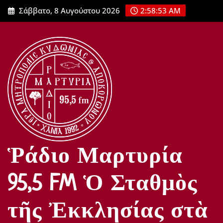
Μετάβαση
Σάββατο, 8 Αυγούστου 2026
2:58:55 AM
στο
περιεχόμενο
Ῥάδιο Μαρτυρία
95,5 FM Ὁ Σταθμὸς
τῆς Ἐκκλησίας στὰ