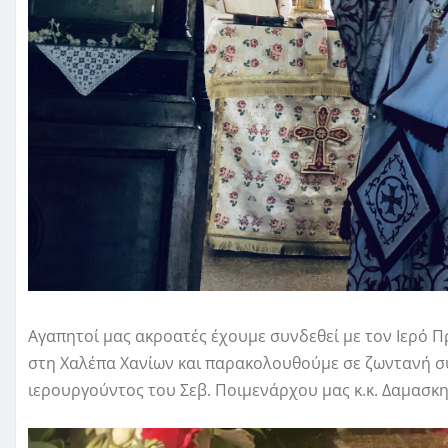
Αγαπητοί μας ακροατές έχουμε συνδεθεί με τον Ιερό 
στη Χαλέπα Χανίων και παρακολουθούμε σε ζωντανή σύ
ιερουργούντος του Σεβ. Ποιμενάρχου μας κ.κ. Δαμασκ