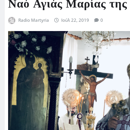
Ναό Αγιάς Μαρίας τη
Radio Martyria
Ιούλ 22, 2019
0