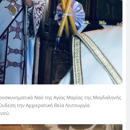
Προσκυνηματικό Ναό της Αγίας Μαρίας της Μαγδαληνής
νδεση την Αρχιερατική Θεία Λειτουργία
ηνού.