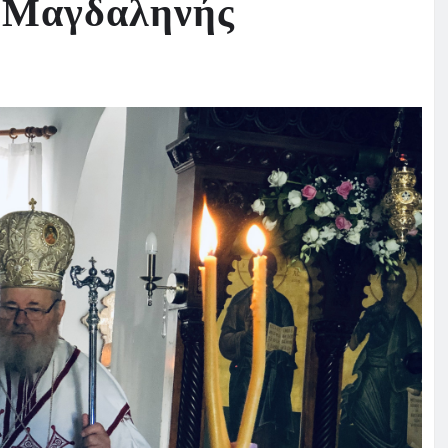
ς Μαγδαληνής