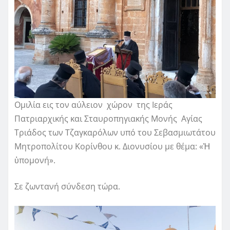
Ομιλία εις τον αύλειον χώρον της Ιεράς
Πατριαρχικής και Σταυροπηγιακής Μονής Αγίας
Τριάδος των Τζαγκαρόλων υπό του Σεβασμιωτάτου
Μητροπολίτου Κορίνθου κ. Διονυσίου με θέμα: «Ἡ
ὑπομονή».
Σε ζωντανή σύνδεση τώρα.