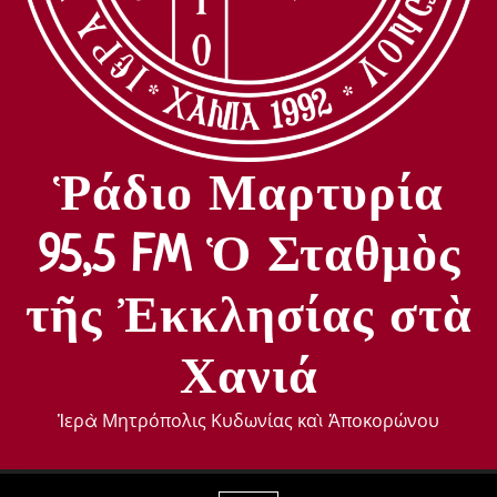
Ῥάδιο Μαρτυρία
95,5 FM Ὁ Σταθμὸς
τῆς Ἐκκλησίας στὰ
Χανιά
Ἱερὰ Μητρόπολις Κυδωνίας καὶ Ἀποκορώνου