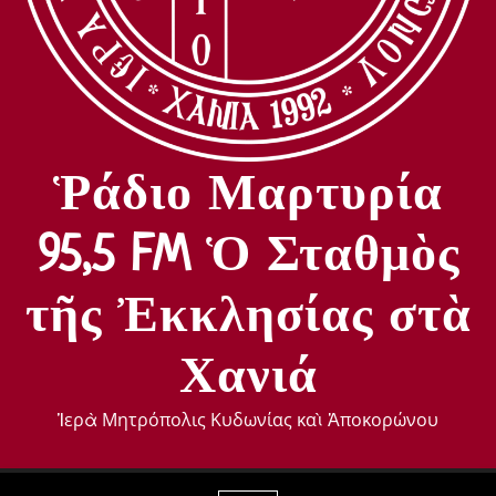
Ῥάδιο Μαρτυρία
95,5 FM Ὁ Σταθμὸς
τῆς Ἐκκλησίας στὰ
Χανιά
Ἱερὰ Μητρόπολις Κυδωνίας καὶ Ἀποκορώνου