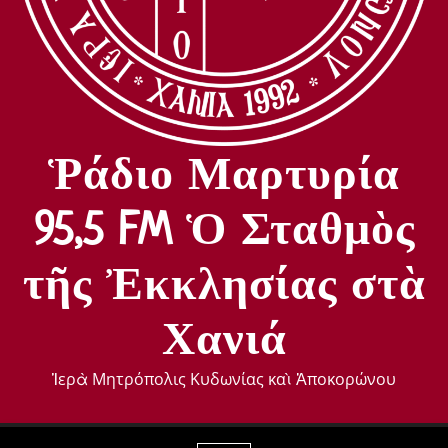
Ῥάδιο Μαρτυρία
95,5 FM Ὁ Σταθμὸς
τῆς Ἐκκλησίας στὰ
Χανιά
Ἱερὰ Μητρόπολις Κυδωνίας καὶ Ἀποκορώνου