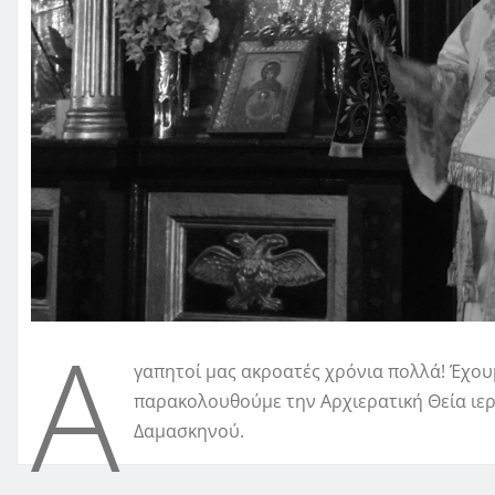
Α
γαπητοί μας ακροατές χρόνια πολλά! Έχουμ
παρακολουθούμε την Αρχιερατική Θεία ιε
Δαμασκηνού.