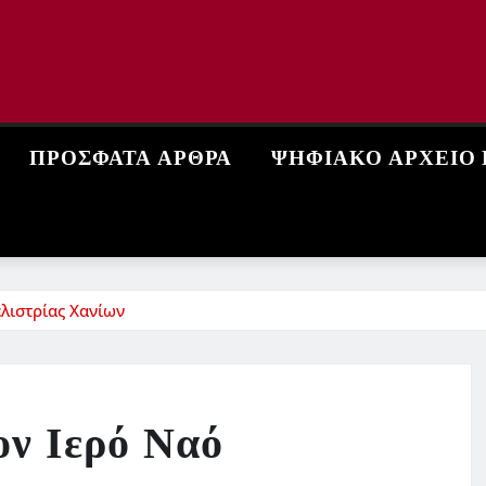
ΠΡΌΣΦΑΤΑ ΆΡΘΡΑ
ΨΗΦΙΑΚΌ ΑΡΧΕΊΟ
λιστρίας Χανίων
ον Ιερό Ναό