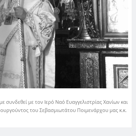
ε συνδεθεί με τον Ιερό Ναό Ευαγγελιστρίας Χανίων και
ρουργούντος του Σεβασμιωτάτου Ποιμενάρχου μας κ.κ.