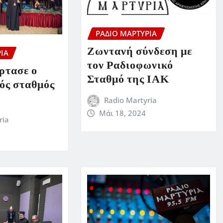
ΡΆΔΙΟ ΜΑΡΤΥΡΊΑ
Ζωντανή σύνδεση με
ΊΑ
τον Ραδιοφωνικό
όρτασε ο
Σταθμό της ΙΑΚ
ός σταθμός
Radio Martyria
Μάι 18, 2024
ria