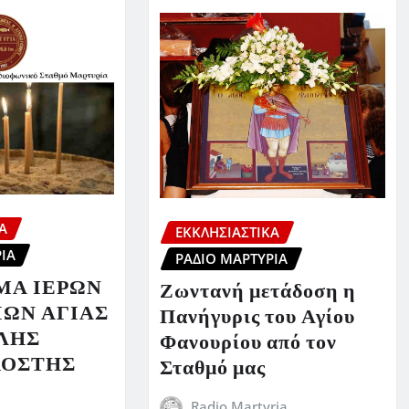
Ά
ΕΚΚΛΗΣΙΑΣΤΙΚΆ
ΊΑ
ΡΆΔΙΟ ΜΑΡΤΥΡΊΑ
ΜΑ ΙΕΡΩΝ
Ζωντανή μετάδοση η
ΩΝ ΑΓΙΑΣ
Πανήγυρις του Αγίου
ΛΗΣ
Φανουρίου από τον
ΚΟΣΤΗΣ
Σταθμό μας
Radio Martyria