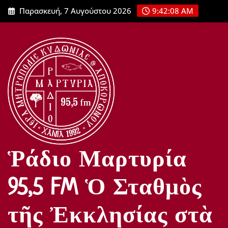
Μετάβαση
Παρασκευή, 7 Αυγούστου 2026
9:42:09 AM
στο
περιεχόμενο
Ῥάδιο Μαρτυρία
95,5 FM Ὁ Σταθμὸς
τῆς Ἐκκλησίας στὰ