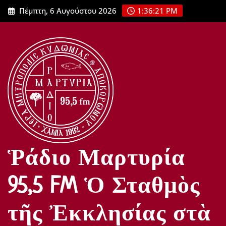
Μετάβαση
Πέμπτη, 6 Αυγούστου 2026
1:36:23 PM
στο
περιεχόμενο
Ῥάδιο Μαρτυρία
95,5 FM Ὁ Σταθμὸς
τῆς Ἐκκλησίας στὰ