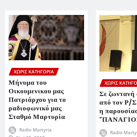
ΧΩΡΊΣ ΚΑΤΗΓΟΡΊΑ
Μήνυμα του
ΧΩΡΊΣ ΚΑΤΗΓΟ
Οικουμενικου μας
Σε ζωντανή
Πατριάρχου για το
από τον Ρ/
ραδιοφωνικό μας
η παρουσία
Σταθμό Μαρτυρία
“ΠΑΝΑΓΙΟ
Radio Martyria
Radio Marty