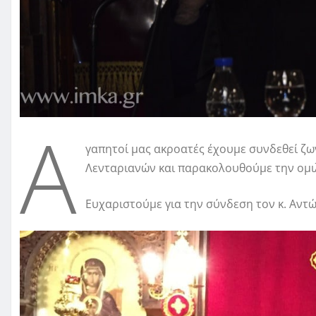
Α
γαπητοί μας ακροατές έχουμε συνδεθεί ζω
Λενταριανών και παρακολουθούμε την ομ
Ευχαριστούμε για την σύνδεση τον κ. Αντώ