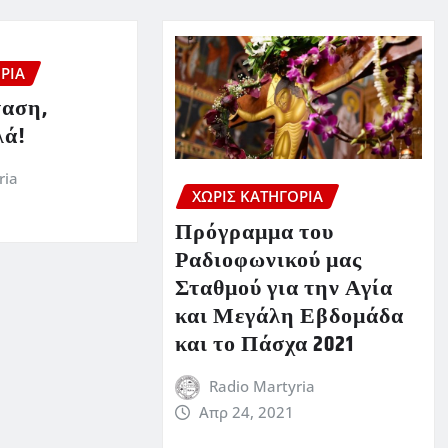
ΡΊΑ
αση,
λά!
ria
ΧΩΡΊΣ ΚΑΤΗΓΟΡΊΑ
Πρόγραμμα του
Ραδιοφωνικού μας
Σταθμού για την Αγία
και Μεγάλη Εβδομάδα
και το Πάσχα 2021
Radio Martyria
Απρ 24, 2021