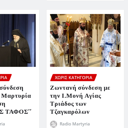
ΡΊΑ
ΧΩΡΊΣ ΚΑΤΗΓΟΡΊΑ
 σύνδεση
Ζωντανή σύνδεση με
Σ Μαρτυρία
την Ι.Μονή Αγίας
ση
Τριάδος των
Σ ΤΑΦΟΣ’’
Τζαγκαρόλων
ria
Radio Martyria