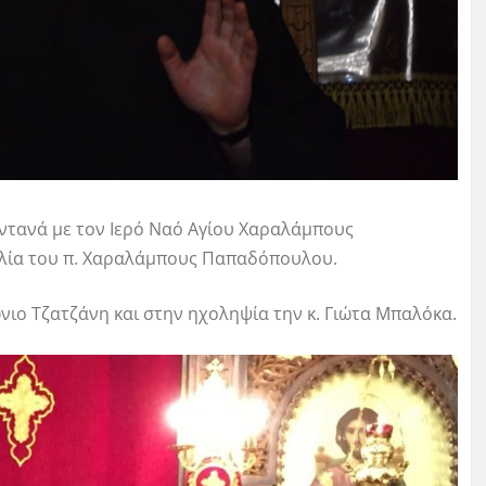
ντανά με τον Ιερό Ναό Αγίου Χαραλάμπους
ιλία του π. Χαραλάμπους Παπαδόπουλου.
νιο Τζατζάνη και στην ηχοληψία την κ. Γιώτα Μπαλόκα.