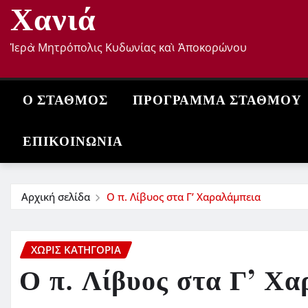
Χανιά
Ἱερὰ Μητρόπολις Κυδωνίας καὶ Ἀποκορώνου
Ο ΣΤΑΘΜΌΣ
ΠΡΌΓΡΑΜΜΑ ΣΤΑΘΜΟΎ
ΕΠΙΚΟΙΝΩΝΊΑ
Αρχική σελίδα
Ο π. Λίβυος στα Γ’ Χαραλάμπεια
ΧΩΡΊΣ ΚΑΤΗΓΟΡΊΑ
Ο π. Λίβυος στα Γ’ Χα