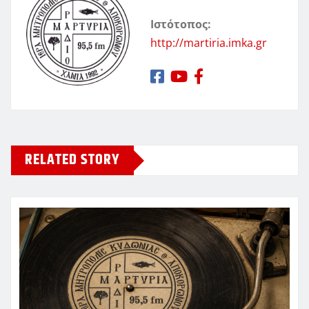
Ιστότοπος:
http://martiria.imka.gr
RELATED STORY