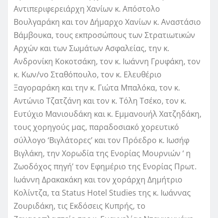
Αντιπεριφερειάρχη Χανίων κ. Απόστολο
Βουλγαράκη και τον Δήμαρχο Χανίων κ. Αναστάσιο
Βάμβουκα, τους εκπροσώπους των Στρατιωτικών
Αρχών και των Σωμάτων Ασφαλείας, την κ.
Ανδρονίκη Κοκοτσάκη, τον κ. Ιωάννη Γρυφάκη, τον
κ. Κων/νο Σταθόπουλο, τον κ. Ελευθέριο
Ξαγοραράκη και την κ. Γιώτα Μπαλόκα, τον κ.
Αντώνιο Τζατζάνη και τον κ. Τόλη Τσέκο, τον κ.
Ευτύχιο Μανιουδάκη και κ. Εμμανουήλ Χατζηδάκη,
τους χορηγούς μας, παραδοσιακό χορευτικό
σύλλογο ‘Βιγλάτορες’ και τον Πρόεδρο κ. Ιωσήφ
Βιγλάκη, την Χορωδία της Ενορίας Μουρνιών ‘ η
Ζωοδόχος πηγή’ τον Εφημέριο της Ενορίας Πρωτ.
Ιωάννη Δρακακάκη και τον χοράρχη Δημήτριο
Κολίντζα, τα Status Hotel Studies της κ. Ιωάννας
Ζουριδάκη, τις Εκδόσεις Κυπρής, το