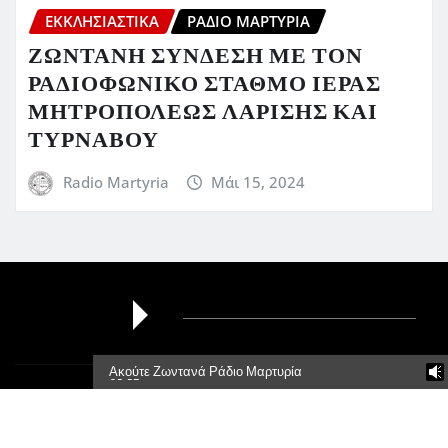
ΕΚΚΛΗΣΙΑΣΤΙΚΆ
ΡΆΔΙΟ ΜΑΡΤΥΡΊΑ
ΖΩΝΤΑΝΗ ΣΥΝΔΕΣΗ ΜΕ ΤΟΝ
ΡΑΔΙΟΦΩΝΙΚΟ ΣΤΑΘΜΟ ΙΕΡΑΣ
ΜΗΤΡΟΠΟΛΕΩΣ ΛΑΡΙΣΗΣ ΚΑΙ
ΤΥΡΝΑΒΟΥ
Radio Martyria
Μάι 15, 2024
Ακούτε Ζωντανά Ράδιο Μαρτυρία
95,5Fm
Πνευματικά Δικαιώματα © 2026 | Με την δύναμη του
WordPress
|
Newsio
από
ThemeArile