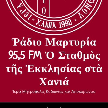
Ῥάδιο Μαρτυρία
95,5 FM Ὁ Σταθμὸς
τῆς Ἐκκλησίας στὰ
Χανιά
Ἱερὰ Μητρόπολις Κυδωνίας καὶ Ἀποκορώνου