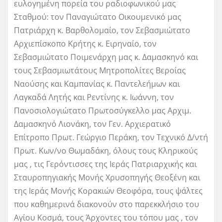
ευλογημένη πορεία του ραδιοφωνικού μας
Σταθμού: τον Παναγιώτατο Οικουμενικό μας
Πατριάρχη κ. Βαρθολομαίο, τον Σεβασμιώτατο
Αρχιεπίσκοπο Κρήτης κ. Ειρηναίο, τον
Σεβασμιώτατο Ποιμενάρχη μας κ. Δαμασκηνό και
τους Σεβασμιωτάτους Μητροπολίτες Βεροίας
Ναούσης και Καμπανίας κ. Παντελεήμων και
Λαγκαδά Λητής και Ρεντίνης κ. Ιωάννη, τον
Πανοσιολογιώτατο Πρωτοσύγκελλο μας Αρχιμ.
Δαμασκηνό Λιονάκη, τον Γεν. Αρχιερατικό
Επίτροπο Πρωτ. Γεώργιο Περάκη, τον Τεχνικό Δ/ντή
Πρωτ. Κων/νο Θωμαδάκη, όλους τους Κληρικούς
μας , τις Γερόντισσες της Ιεράς Πατριαρχικής και
Σταυροπηγιακής Μονής Χρυσοπηγής Θεοξένη και
της Ιεράς Μονής Κορακιών Θεοφόρα, τους ψάλτες
που καθημερινά διακονούν στο παρεκκλήσιο του
Αγίου Κοσμά, τους Άρχοντες του τόπου μας , τον