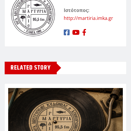
Ιστότοπος:
http://martiria.imka.gr
RELATED STORY