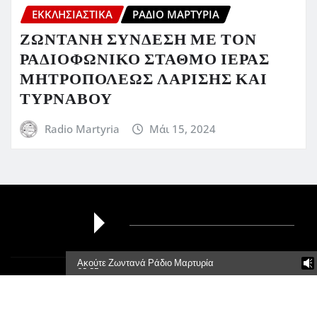
ΕΚΚΛΗΣΙΑΣΤΙΚΆ
ΡΆΔΙΟ ΜΑΡΤΥΡΊΑ
ΖΩΝΤΑΝΗ ΣΥΝΔΕΣΗ ΜΕ ΤΟΝ
ΡΑΔΙΟΦΩΝΙΚΟ ΣΤΑΘΜΟ ΙΕΡΑΣ
ΜΗΤΡΟΠΟΛΕΩΣ ΛΑΡΙΣΗΣ ΚΑΙ
ΤΥΡΝΑΒΟΥ
Radio Martyria
Μάι 15, 2024
Ακούτε Ζωντανά Ράδιο Μαρτυρία
95,5Fm
Πνευματικά Δικαιώματα © 2026 | Με την δύναμη του
WordPress
|
Newsio
από
ThemeArile