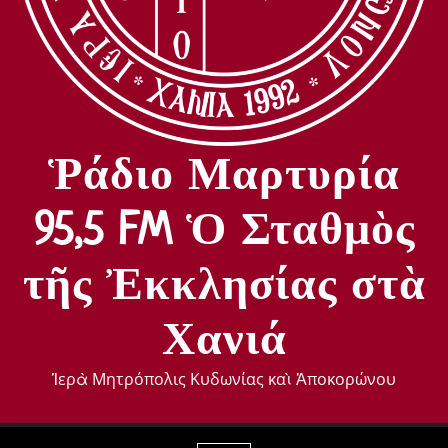
Ῥάδιο Μαρτυρία
95,5 FM Ὁ Σταθμὸς
τῆς Ἐκκλησίας στὰ
Χανιά
Ἱερὰ Μητρόπολις Κυδωνίας καὶ Ἀποκορώνου