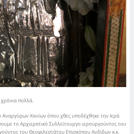
 χρόνια πολλά.
ν Αναργύρων Χανίων όπου χθες υποδέχθηκε την Ιερά
σουμε το Αρχιερατικό Συλλείτουργο ιερουργούντος του
ργούντος του Θεοφιλεστάτου Επισκόπου Ανδίδων κ.κ.