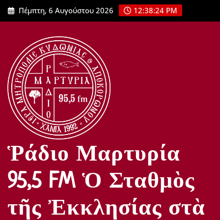
Μετάβαση
Πέμπτη, 6 Αυγούστου 2026
12:38:26 PM
στο
περιεχόμενο
Ῥάδιο Μαρτυρία
95,5 FM Ὁ Σταθμὸς
τῆς Ἐκκλησίας στὰ