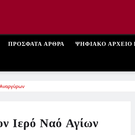
ΠΡΌΣΦΑΤΑ ΆΡΘΡΑ
ΨΗΦΙΑΚΌ ΑΡΧΕΊΟ
ν Αναργύρων
ον Ιερό Ναό Αγίων