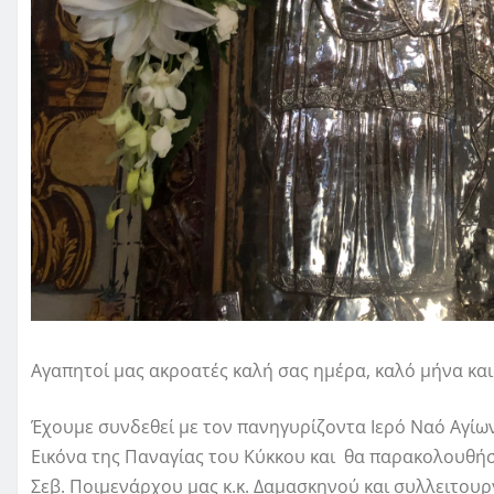
Αγαπητοί μας ακροατές καλή σας ημέρα, καλό μήνα και
Έχουμε συνδεθεί με τον πανηγυρίζοντα Ιερό Ναό Αγίω
Εικόνα της Παναγίας του Κύκκου και θα παρακολουθή
Σεβ. Ποιμενάρχου μας κ.κ. Δαμασκηνού και συλλειτου