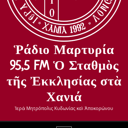
Ῥάδιο Μαρτυρία
95,5 FM Ὁ Σταθμὸς
τῆς Ἐκκλησίας στὰ
Χανιά
Ἱερὰ Μητρόπολις Κυδωνίας καὶ Ἀποκορώνου