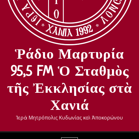
Ῥάδιο Μαρτυρία
95,5 FM Ὁ Σταθμὸς
τῆς Ἐκκλησίας στὰ
Χανιά
Ἱερὰ Μητρόπολις Κυδωνίας καὶ Ἀποκορώνου