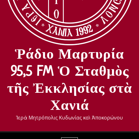
Ῥάδιο Μαρτυρία
95,5 FM Ὁ Σταθμὸς
τῆς Ἐκκλησίας στὰ
Χανιά
Ἱερὰ Μητρόπολις Κυδωνίας καὶ Ἀποκορώνου