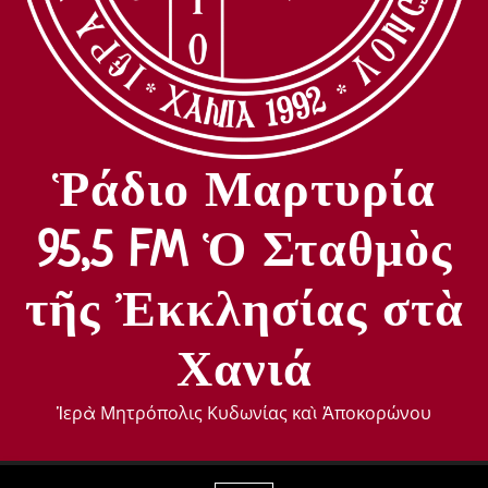
Ῥάδιο Μαρτυρία
95,5 FM Ὁ Σταθμὸς
τῆς Ἐκκλησίας στὰ
Χανιά
Ἱερὰ Μητρόπολις Κυδωνίας καὶ Ἀποκορώνου