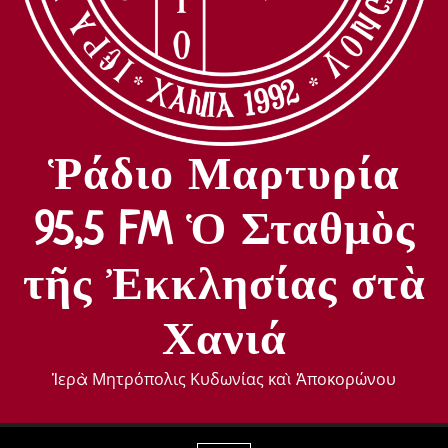
Ῥάδιο Μαρτυρία
95,5 FM Ὁ Σταθμὸς
τῆς Ἐκκλησίας στὰ
Χανιά
Ἱερὰ Μητρόπολις Κυδωνίας καὶ Ἀποκορώνου