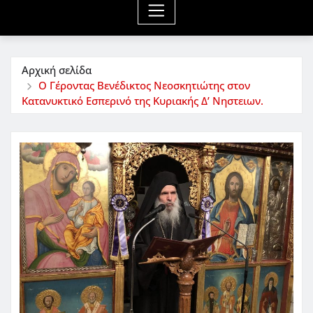
Αρχική σελίδα
Ο Γέροντας Βενέδικτος Νεοσκητιώτης στον
Κατανυκτικό Εσπερινό της Κυριακής Δ’ Νηστειων.