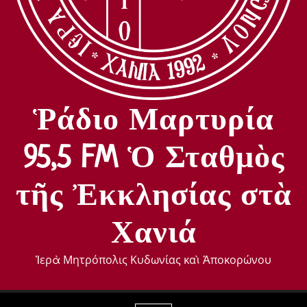
Ῥάδιο Μαρτυρία
95,5 FM Ὁ Σταθμὸς
τῆς Ἐκκλησίας στὰ
Χανιά
Ἱερὰ Μητρόπολις Κυδωνίας καὶ Ἀποκορώνου