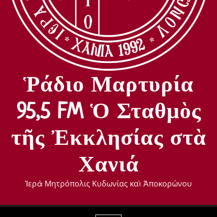
Ῥάδιο Μαρτυρία
95,5 FM Ὁ Σταθμὸς
τῆς Ἐκκλησίας στὰ
Χανιά
Ἱερὰ Μητρόπολις Κυδωνίας καὶ Ἀποκορώνου