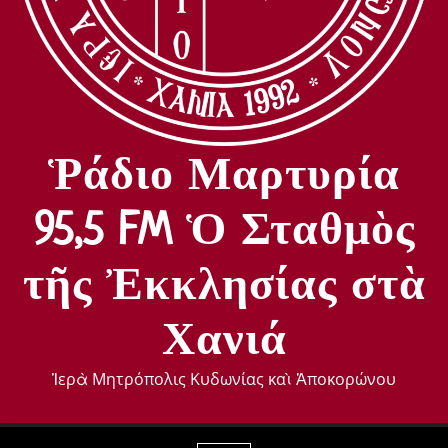
Ῥάδιο Μαρτυρία
95,5 FM Ὁ Σταθμὸς
τῆς Ἐκκλησίας στὰ
Χανιά
Ἱερὰ Μητρόπολις Κυδωνίας καὶ Ἀποκορώνου