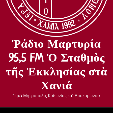
Ῥάδιο Μαρτυρία
95,5 FM Ὁ Σταθμὸς
τῆς Ἐκκλησίας στὰ
Χανιά
Ἱερὰ Μητρόπολις Κυδωνίας καὶ Ἀποκορώνου